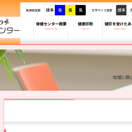
標準
青
黄
黒
標準
背景色変更
文字サイズ変更
保健センター概要
健康診断
健診を受けたあ
CENTER PROFILE
CHECKUP
CHECK POINT